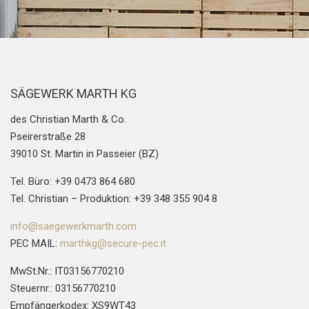
SÄGEWERK MARTH KG
des Christian Marth & Co.
Pseirerstraße 28
39010 St. Martin in Passeier (BZ)
Tel. Büro: +39 0473 864 680
Tel. Christian – Produktion: +39 348 355 904 8
info@saegewerkmarth.com
PEC MAIL:
marthkg@secure-pec.it
MwSt.Nr.: IT03156770210
Steuernr.: 03156770210
Empfängerkodex: XS9WT43