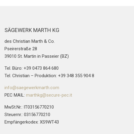
SÄGEWERK MARTH KG
des Christian Marth & Co.
Pseirerstraße 28
39010 St. Martin in Passeier (BZ)
Tel. Büro: +39 0473 864 680
Tel. Christian – Produktion: +39 348 355 904 8
info@saegewerkmarth.com
PEC MAIL:
marthkg@secure-pec.it
MwSt.Nr.: IT03156770210
Steuernr.: 03156770210
Empfängerkodex: XS9WT43