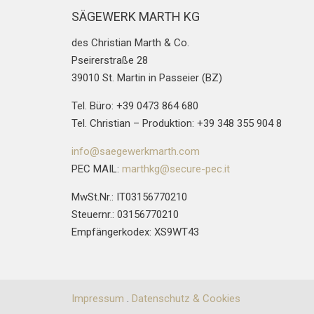
SÄGEWERK MARTH KG
des Christian Marth & Co.
Pseirerstraße 28
39010 St. Martin in Passeier (BZ)
Tel. Büro: +39 0473 864 680
Tel. Christian – Produktion: +39 348 355 904 8
info@saegewerkmarth.com
PEC MAIL:
marthkg@secure-pec.it
MwSt.Nr.: IT03156770210
Steuernr.: 03156770210
Empfängerkodex: XS9WT43
Impressum
.
Datenschutz & Cookies