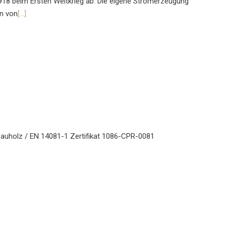
918 beim Ersten Weltkrieg ab. Die eigene Stromerzeugung
en von
[…]
 Bauholz / EN 14081-1 Zertifikat 1086-CPR-0081